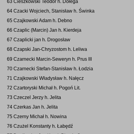
63 Cieszkowski Teodor h. Dołega
64 Czacki Wojciech, Stanisław h. Świnka
65 Czajkowski Adam h. Debno
66 Czaplic (Marcin) Jan h. Kierdeja
67 Czaplicki jan h. Drogosław
68 Czapski Jan-Chryzostom h. Leliwa
69 Czarnecki Marcin-Seweryn h. Prus III
70 Czarnecki Stefan-Stanisław h. Łodzia
71 Czajkowski Władysław h. Nałęcz
72 Czartoryski Michał h. Pogoń Lit.
73 Czeczel Jerzy h. Jelita
74 Czerkas Jan h. Jelita
75 Czerny Michał h. Nowina
76 Czużel Konstanty h. Łabędź