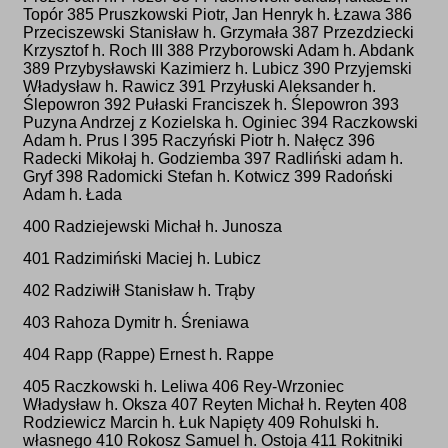
Topór 385 Pruszkowski Piotr, Jan Henryk h. Łzawa 386
Przeciszewski Stanisław h. Grzymała 387 Przezdziecki
Krzysztof h. Roch III 388 Przyborowski Adam h. Abdank
389 Przybysławski Kazimierz h. Lubicz 390 Przyjemski
Władysław h. Rawicz 391 Przyłuski Aleksander h.
Ślepowron 392 Pułaski Franciszek h. Ślepowron 393
Puzyna Andrzej z Kozielska h. Oginiec 394 Raczkowski
Adam h. Prus I 395 Raczyński Piotr h. Nałęcz 396
Radecki Mikołaj h. Godziemba 397 Radliński adam h.
Gryf 398 Radomicki Stefan h. Kotwicz 399 Radoński
Adam h. Łada
400 Radziejewski Michał h. Junosza
401 Radzimiński Maciej h. Lubicz
402 Radziwiłł Stanisław h. Trąby
403 Rahoza Dymitr h. Śreniawa
404 Rapp (Rappe) Ernest h. Rappe
405 Raczkowski h. Leliwa 406 Rey-Wrzoniec
Władysław h. Oksza 407 Reyten Michał h. Reyten 408
Rodziewicz Marcin h. Łuk Napięty 409 Rohulski h.
własnego 410 Rokosz Samuel h. Ostoja 411 Rokitniki