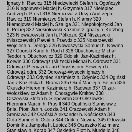
Ignacy h. Rawicz 315 Niedźwiecki Stefan h. Ogończyk
316 Niegolewski Maciej h. Grzymała 317 Nielepiec
Andrzej h. Prus I 318 Niemcewicz-Ursyn Andrzej h.
Rawicz 319 Niemierzyc Stefan h. Klamry 320
Niemojowski Maciej h. Szaliga 321 Niepokojczycki Jan
h. Pociej 322 Niesiołowski Kazimierz Ignacy h. Korzbog
323 Niewiarowski Jan h. Półkozic 324 Niszczycki
(Niszczewski) Paweł h. Prawdzic 325 Nosarzewski
Wojciech h. Dołęga 326 Nowoszycki Samuel h. Nowina
327 Oborski Karol h. Roch I 328 Obuchowicz Michał
Teodor h. Obuchowicz 329 Odolski Jan-Kazimierz h.
Korwin 330 Odrowąż (Milżecki) Michał h. Odrowąż 331
Odrowąż-Pieniążek Jan Chryzostom, Seweryn h.
Odrowąż odm. 332 Odrowąż-Wysocki Ignacy h.
Odrowąż 333 Odyniec Kazimierz h. Odyniec 334 Ogiński
Jan z Kozielska h. Brama 335 Okuń Maciej h. Belina 336
Okuszko Hieronim Kazimierz h. Radwan 337 Olizar-
Wołczkiewicz Adam h. Chorągwie Kmitów 338
Olszewski Stefan h. Ślepowron 339 Olszowski
Hieronim-Marcin h. Prus II 340 Opaliński Stanisław z
Bnia, Piotr, Jan h. Łodzia 341 Oraczewski Adam h.
Śreniawa 342 Orański Aleksander h. Kościesza 343
Orda Samuel h. Ostoja 344 Orlik h. Nowina 345 Orłowski
Dominik z Jampola h. Lubicz 346 Orzeszko Kazimierz
Stanisław h. Korab 347 Oskierko Piotr h. Murdello 348