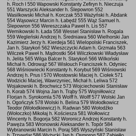
h. Roch I 550 Wapowski Konstanty Zefiryn h. Nieczuja
551 Warszycki Aleksander h. Ślepowron 552
Wasilkowski Michał h. Korczak 553 Ważyński h. Abdank
554 Wąsowicz Marcin h. Łabędź 555 Wąż Samuel h.
Ślepowron 556 Wereszczaka Paweł h. Lis 557
Wernikowski h. Łada 558 Wessel Stanisław h. Rogala
559 Wegleński Andrzej h. Średniawa 560 Wielhorski Jan
Kazimierz Jerzy h. Kierdeja 561 Wielopolski Franciszek,
Jan h. Starykoń 562 Wieszczycki Adam h. Grzmała 563
Wilczek Paweł h. Mądrostki 564 Wilczkowski Władysław
h. Jelita 565 Wilga Balcer h. Starykoń 566 Wilkoński
Michał h. Odrowąż 567 Wisłouch Franciszek h. Odyniec
568 Wiśniowiecki Konstanty h. Korybut 569 Wiśniowski
Andrzej h. Prus I 570 Włostowski Maciej h. Ciołek 571
Wodzicki Maciej, Wawrzyniec, Michał h. Leliwa 572
Wojakowski h. Brochwicz 573 Wojciechowski Stanisław
h. Korab 574 Wojna Jan h. Trąby 575 Wojniłłowicz
Florjan h. Syrokomla 576 Wolff h. Wolff 577 Wolski Jan
h. Ogończyk 578 Wolski h. Belina 579 Wołodkowicz
Teodor (Wołodkiewicz) h. Radwan 580 Wołodźko
(Wołoczko) Mikołaj h. Kościesza 581 Wołłowicz
Wincenty h. Bogorja 582 Woronicz Andrzej Konstanty h.
Pawęża 583 Wronowski Aleksander h. Topór 584
Wybranowski Marcin h. Poraj 585 Wyszyński Stanisław
h. Trzywdar 586 Wyżycki Jan h. Osmorog 587 Zabiełło