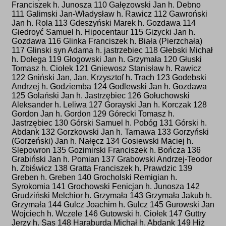
Franciszek h. Junosza 110 Gałęzowski Jan h. Debno
111 Galimski Jan-Władysław h. Rawicz 112 Gawroński
Jan h. Rola 113 Gdeszyński Marek h. Gozdawa 114
Giedroyć Samuel h. Hipocentaur 115 Gizycki Jan h.
Gozdawa 116 Glinka Franciszek h. Biała (Pierzchała)
117 Glinski syn Adama h. jastrzebiec 118 Głebski Michał
h. Dołega 119 Głogowski Jan h. Grzymała 120 Głuski
Tomasz h. Ciołek 121 Gniewosz Stanisław h. Rawicz
122 Gniński Jan, Jan, Krzysztof h. Trach 123 Godebski
Andrzej h. Godziemba 124 Godlewski Jan h. Gozdawa
125 Golański Jan h. Jastrzębiec 126 Gołuchowski
Aleksander h. Leliwa 127 Gorayski Jan h. Korczak 128
Gordon Jan h. Gordon 129 Górecki Tomasz h.
Jastrzębiec 130 Górski Samuel h. Pobóg 131 Górski h.
Abdank 132 Gorzkowski Jan h. Tarnawa 133 Gorzyński
(Gorzeński) Jan h. Nałęcz 134 Gosiewski Maciej h.
Slepowron 135 Gozimirski Franciszek h. Bończa 136
Grabiński Jan h. Pomian 137 Grabowski Andrzej-Teodor
h. Zbiświcz 138 Gratta Franciszek h. Prawdzic 139
Greben h. Greben 140 Grocholski Remigian h.
Syrokomia 141 Grochowski Fenicjan h. Junosza 142
Grudziński Melchior h. Grzymała 143 Grzymała Jakub h.
Grzymała 144 Gulcz Joachim h. Gulcz 145 Gurowski Jan
Wojciech h. Wczele 146 Gutowski h. Ciołek 147 Guttry
Jerzy h. Sas 148 Haraburda Michał h. Abdank 149 Hiż