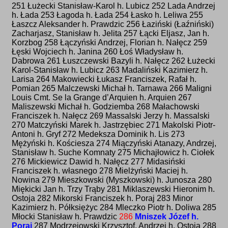
251 Łużecki Stanisław-Karol h. Lubicz 252 Lada Andrzej
h. Łada 253 Łagoda h. Łada 254 Łasko h. Leliwa 255
Łaszcz Aleksander h. Prawdzic 256 Łaziński (Łaźniński)
Zacharjasz, Stanisław h. Jelita 257 Łącki Eljasz, Jan h.
Korzbog 258 Łączyński Andrzej, Florian h. Nałęcz 259
Łęski Wojciech h. Janina 260 Łoś Władysław h.
Dabrowa 261 Łuszczewski Bazyli h. Nałęcz 262 Łużecki
Karol-Stanisław h. Lubicz 263 Madaliński Kazimierz h.
Larisa 264 Makowiecki Łukasz Franciszek, Rafał h.
Pomian 265 Malczewski Michał h. Tarnawa 266 Maligni
Louis Cmt. Se la Grange d’Arquien h. Arquien 267
Maliszewski Michał h. Godziemba 268 Małachowski
Franciszek h. Nałęcz 269 Massalski Jerzy h. Massalski
270 Matczyński Marek h. Jastrzębiec 271 Makolski Piotr-
Antoni h. Gryf 272 Medeksza Dominik h. Lis 273
Mężyński h. Kościesza 274 Miączyński Atanazy, Andrzej,
Stanisław h. Suche Komnaty 275 Michajłowicz h. Ciołek
276 Mickiewicz Dawid h. Nałęcz 277 Midasiński
Franciszek h. własnego 278 Mielżyński Maciej h.
Nowina 279 Mieszkowski (Myszkowski) h. Junosza 280
Miękicki Jan h. Trzy Trąby 281 Miklaszewski Hieronim h.
Ostoja 282 Mikorski Franciszek h. Poraj 283 Minor
Kazimierz h. Półksiężyc 284 Mleczko Piotr h. Doliwa 285
Młocki Stanisław h. Prawdzic
286
Mniszek Józef h.
Poraj
287 Modrzejowski Krzysztof, Andrzej h. Ostoja 288