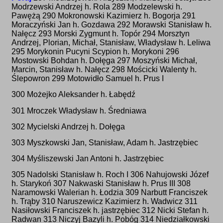
Modrzewski Andrzej h. Rola 289 Modzelewski h.
Pawężą 290 Mokronowski Kazimierz h. Bogorja 291
Moraczyński Jan h. Gozdawa 292 Morawski Stanisław h.
Nałęcz 293 Morski Zygmunt h. Topór 294 Morsztyn
Andrzej, Plorian, Michał, Stanisław, Władysław h. Leliwa
295 Morykonin Pucyni Scypion h. Morykoni 296
Mostowski Bohdan h. Dołęga 297 Moszyński Michał,
Marcin, Stanisław h. Nałęcz 298 Mościcki Walenty h.
Ślepowron 299 Motowidło Samuel h. Prus I
300 Możejko Aleksander h. Łabędź
301 Mroczek Władysław h. Średniawa
302 Mycielski Andrzej h. Dołęga
303 Myszkowski Jan, Stanisław, Adam h. Jastrzębiec
304 Myśliszewski Jan Antoni h. Jastrzębiec
305 Nadolski Stanisław h. Roch I 306 Nahujowski Józef
h. Starykoń 307 Nakwaski Stanisław h. Prus III 308
Naramowski Walerian h. Łodzia 309 Narbutt Franciszek
h. Trąby 310 Naruszewicz Kazimierz h. Wadwicz 311
Nasiłowski Franciszek h. jastrzębiec 312 Nicki Stefan h.
Radwan 313 Niczyj Bazyli h. Pobóg 314 Niedziałkowski