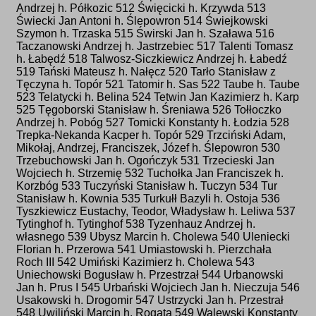
Andrzej h. Półkozic 512 Święcicki h. Krzywda 513
Świecki Jan Antoni h. Ślepowron 514 Świejkowski
Szymon h. Trzaska 515 Świrski Jan h. Szaława 516
Taczanowski Andrzej h. Jastrzebiec 517 Talenti Tomasz
h. Łabędź 518 Talwosz-Siczkiewicz Andrzej h. Łabedź
519 Tański Mateusz h. Nałęcz 520 Tarło Stanisław z
Tęczyna h. Topór 521 Tatomir h. Sas 522 Taube h. Taube
523 Telatycki h. Belina 524 Tetwin Jan Kazimierz h. Karp
525 Tęgoborski Stanisław h. Śreniawa 526 Tołłoczko
Andrzej h. Pobóg 527 Tomicki Konstanty h. Łodzia 528
Trepka-Nekanda Kacper h. Topór 529 Trzciński Adam,
Mikołaj, Andrzej, Franciszek, Józef h. Ślepowron 530
Trzebuchowski Jan h. Ogończyk 531 Trzecieski Jan
Wojciech h. Strzemię 532 Tuchołka Jan Franciszek h.
Korzbóg 533 Tuczyński Stanisław h. Tuczyn 534 Tur
Stanisław h. Kownia 535 Turkułł Bazyli h. Ostoja 536
Tyszkiewicz Eustachy, Teodor, Władysław h. Leliwa 537
Tytinghof h. Tytinghof 538 Tyzenhauz Andrzej h.
własnego 539 Ubysz Marcin h. Cholewa 540 Uleniecki
Florian h. Przerowa 541 Umiastowski h. Pierzchała
Roch III 542 Umiński Kazimierz h. Cholewa 543
Uniechowski Bogusław h. Przestrzał 544 Urbanowski
Jan h. Prus I 545 Urbański Wojciech Jan h. Nieczuja 546
Usakowski h. Drogomir 547 Ustrzycki Jan h. Przestrał
548 Uwiliński Marcin h. Rogata 549 Walewski Konstanty