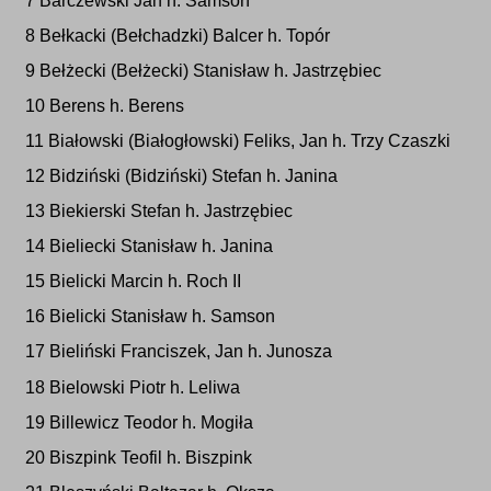
7 Barczewski Jan h. Samson
8 Bełkacki (Bełchadzki) Balcer h. Topór
9 Bełżecki (Bełżecki) Stanisław h. Jastrzębiec
10 Berens h. Berens
11 Białowski (Białogłowski) Feliks, Jan h. Trzy Czaszki
12 Bidziński (Bidziński) Stefan h. Janina
13 Biekierski Stefan h. Jastrzębiec
14 Bieliecki Stanisław h. Janina
15 Bielicki Marcin h. Roch II
16 Bielicki Stanisław h. Samson
17 Bieliński Franciszek, Jan h. Junosza
18 Bielowski Piotr h. Leliwa
19 Billewicz Teodor h. Mogiła
20 Biszpink Teofil h. Biszpink