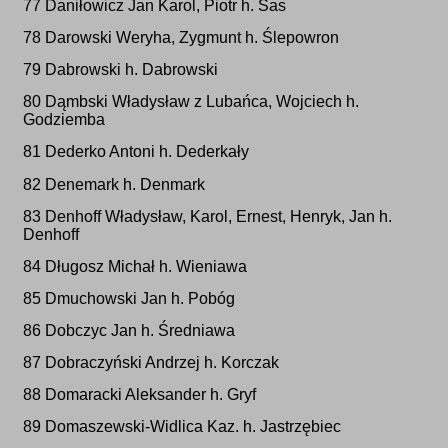
77 Daniłowicz Jan Karol, Piotr h. Sas
78 Darowski Weryha, Zygmunt h. Ślepowron
79 Dabrowski h. Dabrowski
80 Dąmbski Władysław z Lubańca, Wojciech h.
Godziemba
81 Dederko Antoni h. Dederkały
82 Denemark h. Denmark
83 Denhoff Władysław, Karol, Ernest, Henryk, Jan h.
Denhoff
84 Długosz Michał h. Wieniawa
85 Dmuchowski Jan h. Pobóg
86 Dobczyc Jan h. Średniawa
87 Dobraczyński Andrzej h. Korczak
88 Domaracki Aleksander h. Gryf
89 Domaszewski-Widlica Kaz. h. Jastrzębiec