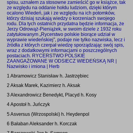
spisu, uznałem za stosowne zamieścić go w książce, tak
ze względu na oddanie hołdu ludziom, dzięki którym
ocalono Wiedeń, jak i ze względu na ich potomków,
którzy dzisiaj szukają wiedzy o korzeniach swojego
rodu. Dla tych ostatnich przydatna będzie informacja, że
Jerzy Odrowąż-Pieniążek, w swoim dziele z 1932 roku
zatytułowanym „Rycerstwo polskie biorące udział w
wyprawie wiedeńskiej”, podaje nie tylko nazwiska, lecz i
źródła z których czerpał wiedzę sporządzając swój spis,
wraz z dodatkowymi informacjami o poszczególnych
postaciach. RYCERSTWO POLSKIE
ZAANGAŻOWANE W ODSIECZ WIEDEŃSKĄ NR |
Nazwisko i imiona | Herb
1 Abramowicz Stanisław h. Jastrzębiec
2 Aksak Marek, Kazimierz h. Aksak
3 Alexandrowicz Benedykt, Placyd h. Kosy
4 Apostoł h. Juńczyk
5 Asversus (Wrzospolski) h. Heydenpol
6 Bałaban Aleksander h. Korczak