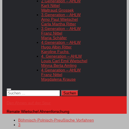
2.Generation – AHLW
Karli Nittel
Waltraud Grossek
3.Generation – AHLW
Arno Paul Wietschel
Carla Martha Ritter
3.Generation – AHLW
Franz Nittel
Maria Schäfer
4.Generation – AHLW
Hugo Albin Ritter
Karoline Fuchs
4. Generation – AHLW
Louis Carl Emil Wietschel
Minna Berta Amling
4.Genaration – AHLW
Franz Nittel
Magdalena Krause
Suchen
nach:
Den Ahnen auf der Spur
Renate Wietschel Ahnenforschung
Böhmisch-Polnisch-Preußische Vorfahren
3