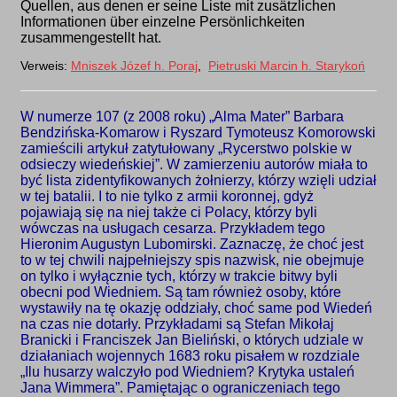
Quellen, aus denen er seine Liste mit zusätzlichen
Informationen über einzelne Persönlichkeiten
zusammengestellt hat.
Verweis:
Mniszek Józef h. Poraj
,
Pietruski Marcin h. Starykoń
W numerze 107 (z 2008 roku) „Alma Mater” Barbara
Bendzińska-Komarow i Ryszard Tymoteusz Komorowski
zamieścili artykuł zatytułowany „Rycerstwo polskie w
odsieczy wiedeńskiej”. W zamierzeniu autorów miała to
być lista zidentyfikowanych żołnierzy, którzy wzięli udział
w tej batalii. I to nie tylko z armii koronnej, gdyż
pojawiają się na niej także ci Polacy, którzy byli
wówczas na usługach cesarza. Przykładem tego
Hieronim Augustyn Lubomirski. Zaznaczę, że choć jest
to w tej chwili najpełniejszy spis nazwisk, nie obejmuje
on tylko i wyłącznie tych, którzy w trakcie bitwy byli
obecni pod Wiedniem. Są tam również osoby, które
wystawiły na tę okazję oddziały, choć same pod Wiedeń
na czas nie dotarły. Przykładami są Stefan Mikołaj
Branicki i Franciszek Jan Bieliński, o których udziale w
działaniach wojennych 1683 roku pisałem w rozdziale
„Ilu husarzy walczyło pod Wiedniem? Krytyka ustaleń
Jana Wimmera”. Pamiętając o ograniczeniach tego