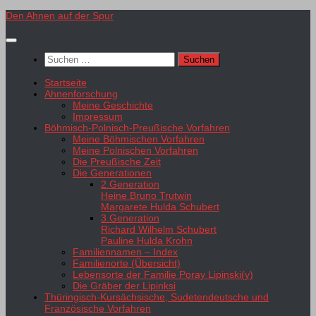
Zum
Den Ahnen auf der Spur
Inhalt
springen
Suchen
nach:
Startseite
Ahnenforschung
Meine Geschichte
Impressum
Böhmisch-Polnisch-Preußische Vorfahren
Meine Böhmischen Vorfahren
Meine Polnischen Vorfahren
Die Preußische Zeit
Die Generationen
2.Generation
Heine Bruno Trutwin
Margarete Hulda Schubert
3.Generation
Richard Wilhelm Schubert
Pauline Hulda Krohn
Familiennamen – Index
Familienorte (Übersicht)
Lebensorte der Familie Poray Lipinski(y)
Die Gräber der Lipinksi
Thüringisch-Kursächsische, Sudetendeutsche und
Französische Vorfahren