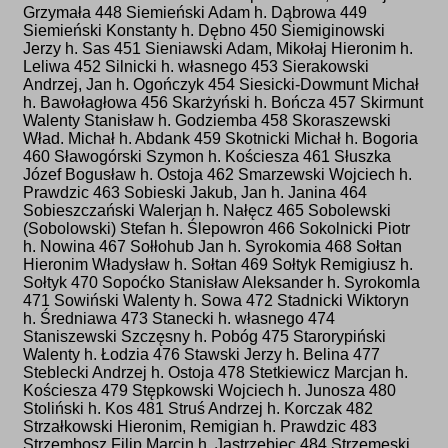
Grzymała 448 Siemieński Adam h. Dąbrowa 449
Siemieński Konstanty h. Dębno 450 Siemiginowski
Jerzy h. Sas 451 Sieniawski Adam, Mikołaj Hieronim h.
Leliwa 452 Silnicki h. własnego 453 Sierakowski
Andrzej, Jan h. Ogończyk 454 Siesicki-Dowmunt Michał
h. Bawołagłowa 456 Skarżyński h. Bończa 457 Skirmunt
Walenty Stanisław h. Godziemba 458 Skoraszewski
Wład. Michał h. Abdank 459 Skotnicki Michał h. Bogoria
460 Sławogórski Szymon h. Kościesza 461 Słuszka
Józef Bogusław h. Ostoja 462 Smarzewski Wojciech h.
Prawdzic 463 Sobieski Jakub, Jan h. Janina 464
Sobieszczański Walerjan h. Nałęcz 465 Sobolewski
(Sobolowski) Stefan h. Ślepowron 466 Sokolnicki Piotr
h. Nowina 467 Sołłohub Jan h. Syrokomia 468 Sołtan
Hieronim Władysław h. Sołtan 469 Sołtyk Remigiusz h.
Sołtyk 470 Sopoćko Stanisław Aleksander h. Syrokomla
471 Sowiński Walenty h. Sowa 472 Stadnicki Wiktoryn
h. Średniawa 473 Stanecki h. własnego 474
Staniszewski Szczęsny h. Pobóg 475 Starorypiński
Walenty h. Łodzia 476 Stawski Jerzy h. Belina 477
Steblecki Andrzej h. Ostoja 478 Stetkiewicz Marcjan h.
Kościesza 479 Stępkowski Wojciech h. Junosza 480
Stoliński h. Kos 481 Struś Andrzej h. Korczak 482
Strzałkowski Hieronim, Remigian h. Prawdzic 483
Strzembosz Filip Marcin h. Jastrzębiec 484 Strzemeski