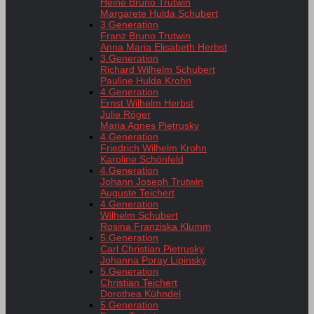
Heine Bruno Trutwin
Margarete Hulda Schubert
3.Generation
Franz Bruno Trutwin
Anna Maria Elisabeth Herbst
3.Generation
Richard Wilhelm Schubert
Pauline Hulda Krohn
4.Generation
Ernst Wilhelm Herbst
Julie Röger
Maria Agnes Pietrusky
4.Generation
Friedrich Wilhelm Krohn
Karoline Schönfeld
4.Generation
Johann Joseph Trutwin
Auguste Teichert
4.Generation
Wilhelm Schubert
Rosina Franziska Klumm
5.Generation
Carl Christian Pietrusky
Johanna Poray Lipinsky
5.Generation
Christian Teichert
Dorothea Kühndel
5.Generation