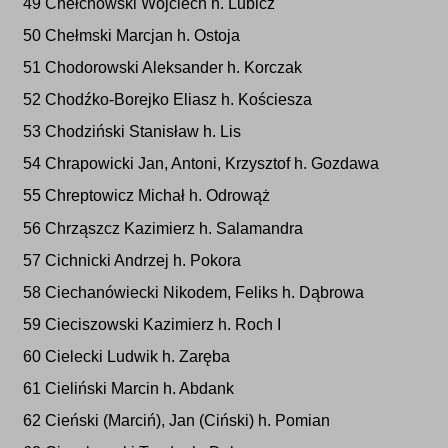
49 Chełchowski Wojciech h. Lubicz
50 Chełmski Marcjan h. Ostoja
51 Chodorowski Aleksander h. Korczak
52 Chodźko-Borejko Eliasz h. Kościesza
53 Chodziński Stanisław h. Lis
54 Chrapowicki Jan, Antoni, Krzysztof h. Gozdawa
55 Chreptowicz Michał h. Odrowąż
56 Chrząszcz Kazimierz h. Salamandra
57 Cichnicki Andrzej h. Pokora
58 Ciechanówiecki Nikodem, Feliks h. Dąbrowa
59 Cieciszowski Kazimierz h. Roch I
60 Cielecki Ludwik h. Zaręba
61 Cieliński Marcin h. Abdank
62 Cieński (Marciń), Jan (Ciński) h. Pomian