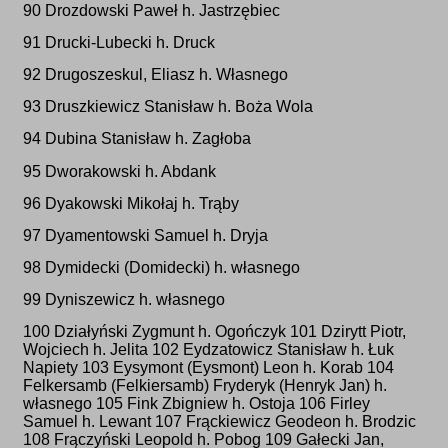
90 Drozdowski Paweł h. Jastrzębiec
91 Drucki-Lubecki h. Druck
92 Drugoszeskul, Eliasz h. Własnego
93 Druszkiewicz Stanisław h. Boża Wola
94 Dubina Stanisław h. Zagłoba
95 Dworakowski h. Abdank
96 Dyakowski Mikołaj h. Trąby
97 Dyamentowski Samuel h. Dryja
98 Dymidecki (Domidecki) h. własnego
99 Dyniszewicz h. własnego
100 Działyński Zygmunt h. Ogończyk 101 Dzirytt Piotr,
Wojciech h. Jelita 102 Eydzatowicz Stanisław h. Łuk
Napiety 103 Eysymont (Eysmont) Leon h. Korab 104
Felkersamb (Felkiersamb) Fryderyk (Henryk Jan) h.
własnego 105 Fink Zbigniew h. Ostoja 106 Firley
Samuel h. Lewant 107 Frąckiewicz Geodeon h. Brodzic
108 Frączyński Leopold h. Pobog 109 Gałecki Jan,