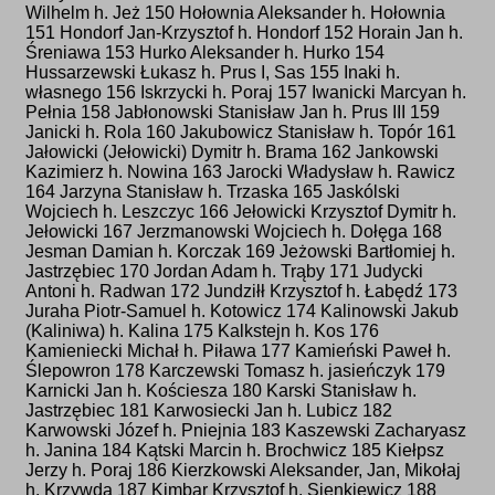
Wilhelm h. Jeż 150 Hołownia Aleksander h. Hołownia
151 Hondorf Jan-Krzysztof h. Hondorf 152 Horain Jan h.
Śreniawa 153 Hurko Aleksander h. Hurko 154
Hussarzewski Łukasz h. Prus I, Sas 155 Inaki h.
własnego 156 Iskrzycki h. Poraj 157 Iwanicki Marcyan h.
Pełnia 158 Jabłonowski Stanisław Jan h. Prus III 159
Janicki h. Rola 160 Jakubowicz Stanisław h. Topór 161
Jałowicki (Jełowicki) Dymitr h. Brama 162 Jankowski
Kazimierz h. Nowina 163 Jarocki Władysław h. Rawicz
164 Jarzyna Stanisław h. Trzaska 165 Jaskólski
Wojciech h. Leszczyc 166 Jełowicki Krzysztof Dymitr h.
Jełowicki 167 Jerzmanowski Wojciech h. Dołęga 168
Jesman Damian h. Korczak 169 Jeżowski Bartłomiej h.
Jastrzębiec 170 Jordan Adam h. Trąby 171 Judycki
Antoni h. Radwan 172 Jundziłł Krzysztof h. Łabędź 173
Juraha Piotr-Samuel h. Kotowicz 174 Kalinowski Jakub
(Kaliniwa) h. Kalina 175 Kalkstejn h. Kos 176
Kamieniecki Michał h. Piława 177 Kamieński Paweł h.
Ślepowron 178 Karczewski Tomasz h. jasieńczyk 179
Karnicki Jan h. Kościesza 180 Karski Stanisław h.
Jastrzębiec 181 Karwosiecki Jan h. Lubicz 182
Karwowski Józef h. Pniejnia 183 Kaszewski Zacharyasz
h. Janina 184 Kątski Marcin h. Brochwicz 185 Kiełpsz
Jerzy h. Poraj 186 Kierzkowski Aleksander, Jan, Mikołaj
h. Krzywda 187 Kimbar Krzysztof h. Sienkiewicz 188