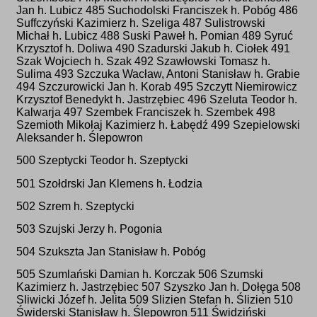
Jan h. Lubicz 485 Suchodolski Franciszek h. Pobóg 486
Suffczyński Kazimierz h. Szeliga 487 Sulistrowski
Michał h. Lubicz 488 Suski Paweł h. Pomian 489 Syruć
Krzysztof h. Doliwa 490 Szadurski Jakub h. Ciołek 491
Szak Wojciech h. Szak 492 Szawłowski Tomasz h.
Sulima 493 Szczuka Wacław, Antoni Stanisław h. Grabie
494 Szczurowicki Jan h. Korab 495 Szczytt Niemirowicz
Krzysztof Benedykt h. Jastrzębiec 496 Szeluta Teodor h.
Kalwarja 497 Szembek Franciszek h. Szembek 498
Szemioth Mikołaj Kazimierz h. Łabędź 499 Szepielowski
Aleksander h. Ślepowron
500 Szeptycki Teodor h. Szeptycki
501 Szołdrski Jan Klemens h. Łodzia
502 Szrem h. Szeptycki
503 Szujski Jerzy h. Pogonia
504 Szukszta Jan Stanisław h. Pobóg
505 Szumlański Damian h. Korczak 506 Szumski
Kazimierz h. Jastrzębiec 507 Szyszko Jan h. Dołęga 508
Sliwicki Józef h. Jelita 509 Slizien Stefan h. Ślizien 510
Świderski Stanisław h. Ślepowron 511 Świdziński