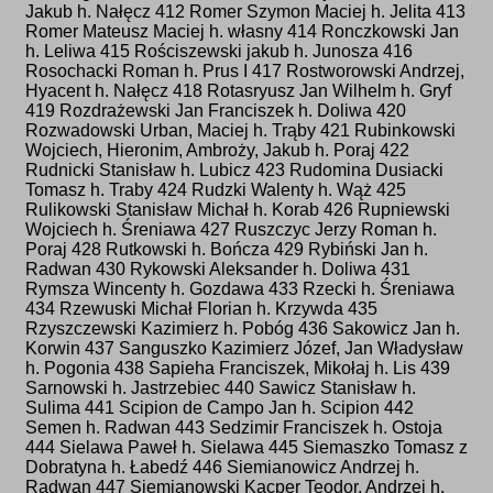
Jakub h. Nałęcz 412 Romer Szymon Maciej h. Jelita 413
Romer Mateusz Maciej h. własny 414 Ronczkowski Jan
h. Leliwa 415 Rościszewski jakub h. Junosza 416
Rosochacki Roman h. Prus I 417 Rostworowski Andrzej,
Hyacent h. Nałęcz 418 Rotasryusz Jan Wilhelm h. Gryf
419 Rozdrażewski Jan Franciszek h. Doliwa 420
Rozwadowski Urban, Maciej h. Trąby 421 Rubinkowski
Wojciech, Hieronim, Ambroży, Jakub h. Poraj 422
Rudnicki Stanisław h. Lubicz 423 Rudomina Dusiacki
Tomasz h. Traby 424 Rudzki Walenty h. Wąż 425
Rulikowski Stanisław Michał h. Korab 426 Rupniewski
Wojciech h. Śreniawa 427 Ruszczyc Jerzy Roman h.
Poraj 428 Rutkowski h. Bończa 429 Rybiński Jan h.
Radwan 430 Rykowski Aleksander h. Doliwa 431
Rymsza Wincenty h. Gozdawa 433 Rzecki h. Śreniawa
434 Rzewuski Michał Florian h. Krzywda 435
Rzyszczewski Kazimierz h. Pobóg 436 Sakowicz Jan h.
Korwin 437 Sanguszko Kazimierz Józef, Jan Władysław
h. Pogonia 438 Sapieha Franciszek, Mikołaj h. Lis 439
Sarnowski h. Jastrzebiec 440 Sawicz Stanisław h.
Sulima 441 Scipion de Campo Jan h. Scipion 442
Semen h. Radwan 443 Sedzimir Franciszek h. Ostoja
444 Sielawa Paweł h. Sielawa 445 Siemaszko Tomasz z
Dobratyna h. Łabedź 446 Siemianowicz Andrzej h.
Radwan 447 Siemianowski Kacper Teodor, Andrzej h.