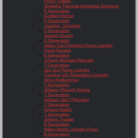
Franz Trutwin
Josepha Theresia Augustina Grzegorz
5.Generation
Gottlieb Herbst
5.Generation
Joachim Schubert
5.Generation
Joseph Klumm
6.Generation
Adam Carl Friedrich Poray Lipinsky
(nach Kionka)
6.Generation
Johann Michael Pietrusky
7.Generation
Jan Jirzi Poray Lipinsky
Carolina von Rosenberg Lipinsky
Anna Puttkammer
7.Generation
Johann (Hanns) Kionka
7.Generation
Johann (Jan) Pietrusky
7.Generation
Johann Kabitz
7.Generation
Johann Trutwin
8.Generation
Adam Moritz Lipinsky Poray
8.Generation