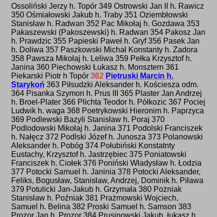
Ossoliński Jerzy h. Topór 349 Ostrowski Jan II h. Rawicz
350 Ośmiałowski Jakub h. Traby 351 Oziembłowski
Stanisław h. Radwan 352 Pac Mikołaj h. Gozdawa 353
Pakaszewski (Pakoszewski) h. Radwan 354 Pakosz Jan
h. Prawdzic 355 Papieski Paweł h. Gryf 356 Pasek Jan
h. Doliwa 357 Paszkowski Michał Konstanty h. Zadora
358 Pawsza Mikołaj h. Leliwa 359 Pełka Krzysztof h.
Janina 360 Piechowski Łukasz h. Monsztern 361
Piekarski Piotr h Topór
362
Pietruski Marcin h.
Starykoń
363 Piłsudzki Aleksander h. Kościesza odm.
364 Pisanka Szymon h. Prus III 365 Plaster Jan Andrzej
h. Broel-Plater 366 Plichta Teodor h. Półkozic 367 Pociej
Ludwik h. waga 368 Poetrykowski Hieronim h. Paprzyca
369 Podlewski Bazyli Stanisław h. Poraj 370
Podlodowski Mikołaj h. Janina 371 Podolski Franciszek
h. Nałęcz 372 Podlski Józef h. Junosza 373 Polanowski
Aleksander h. Pobóg 374 Połubiński Konstatnty
Eustachy, Krzysztof h. Jastrzębiec 375 Poniatowski
Franciszek h. Ciołek 376 Poniński Władysław h. Łodzia
377 Potocki Samuel h. Janinia 378 Potocki Aleksander,
Feliks, Bogusław, Stanisław, Andrzej, Dominik h. Piława
379 Potulicki Jan-Jakub h. Grzymała 380 Pożniak
Stanisław h. Poźniak 381 Prażmowski Wojciech,
Samuel h. Belina 382 Proski Samuel h. Samson 383
Prozor Jan h. Prozor 384 Prusinowski Jakub, łukasz h.