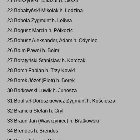
21 Błeszyński Baltazar h. Oksza
22 Bobaityński Mikołak h. Łodzina
23 Bobola Zygmunt h. Leliwa
24 Bogusz Marcin h. Półkozic
25 Bohusz Aleksander, Adam h. Odyniec
26 Boim Paweł h. Boim
27 Boratyński Stanisław h. Korczak
28 Borch Fabian h. Trzy Kawki
29 Borek Józef (Piotr) h. Borek
30 Borkowski Luwik h. Junosza
31 Bouffałł-Doroszkiewicz Zygmunt h. Kościesza
32 Branicki Stefan h. Gryf
33 Braun Jan (Wawrzyniec) h. Bratkowski
34 Brendes h. Brendes