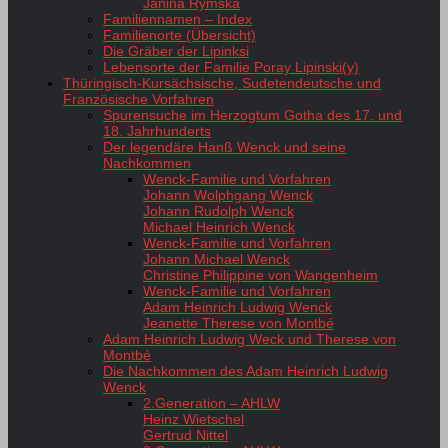
Janina Rymska
Familiennamen – Index
Familienorte (Übersicht)
Die Gräber der Lipinksi
Lebensorte der Familie Poray Lipinski(y)
Thüringisch-Kursächsische, Sudetendeutsche und
Französische Vorfahren
Spurensuche im Herzogtum Gotha des 17. und
18. Jahrhunderts
Der legendäre Hanß Wenck und seine
Nachkommen
Wenck-Familie und Vorfahren
Johann Wolphgang Wenck
Johann Rudolph Wenck
Michael Heinrich Wenck
Wenck-Familie und Vorfahren
Johann Michael Wenck
Christine Philippine von Wangenheim
Wenck-Familie und Vorfahren
Adam Heinrich Ludwig Wenck
Jeanette Therese von Montbé
Adam Heinrich Ludwig Weck und Therese von
Montbé
Die Nachkommen des Adam Heinrich Ludwig
Wenck
2.Generation – AHLW
Heinz Wietschel
Gertrud Nittel