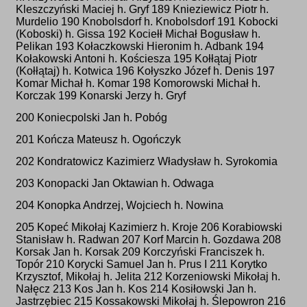
Kleszczyński Maciej h. Gryf 189 Knieziewicz Piotr h.
Murdelio 190 Knobolsdorf h. Knobolsdorf 191 Kobocki
(Koboski) h. Gissa 192 Kociełł Michał Bogusław h.
Pelikan 193 Kołaczkowski Hieronim h. Adbank 194
Kołakowski Antoni h. Kościesza 195 Kołłątaj Piotr
(Kołłątaj) h. Kotwica 196 Kołyszko Józef h. Denis 197
Komar Michał h. Komar 198 Komorowski Michał h.
Korczak 199 Konarski Jerzy h. Gryf
200 Koniecpolski Jan h. Pobóg
201 Kończa Mateusz h. Ogończyk
202 Kondratowicz Kazimierz Władysław h. Syrokomia
203 Konopacki Jan Oktawian h. Odwaga
204 Konopka Andrzej, Wojciech h. Nowina
205 Kopeć Mikołaj Kazimierz h. Kroje 206 Korabiowski
Stanisław h. Radwan 207 Korf Marcin h. Gozdawa 208
Korsak Jan h. Korsak 209 Korczyński Franciszek h.
Topór 210 Korycki Samuel Jan h. Prus I 211 Korytko
Krzysztof, Mikołaj h. Jelita 212 Korzeniowski Mikołaj h.
Nałęcz 213 Kos Jan h. Kos 214 Kosiłowski Jan h.
Jastrzębiec 215 Kossakowski Mikołaj h. Ślepowron 216