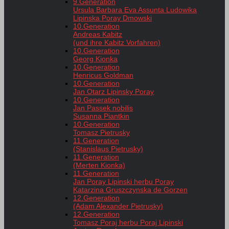
9.Generation
Ursula Barbara Eva Assunta Ludowika
Lipinska Poray Dmowski
10.Generation
Andreas Kabitz
(und ihre Kabitz Vorfahren)
10.Generation
Georg Kionka
10.Generation
Henricus Goldman
10.Generation
Jan Otarz Lipinsky Poray
10.Generation
Jan Passek nobilis
Susanna Piantkin
10.Generation
Tomasz Pietrusky
11.Generation
(Stanislaus Pietrusky)
11.Generation
(Merten Kionka)
11.Generation
Jan Poray Lipinski herbu Poray
Katarzina Gruszczynska de Gorzen
12.Generation
(Adam Alexander Pietrusky)
12.Generation
Tomasz Poraj herbu Poraj Lipinski