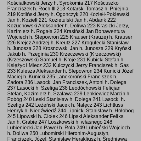
Kościałkowski Jerzy h. Syrokomia 217 Koścuszko
Franciszek h. Roch III 218 Kotarski Tomasz h. Pniejnia
219 Kotliński Jerzy h. Ogończyk 220 Koziełł-Poklewski
Jan h. Koziełł 221 Kozietulski Jan h. Abdank 222
Kozuchowski Aleksander h. Doliwa 223 Krasicki Jerzy,
Kazimierz h. Rogała 224 Krasiński Jan Bonawentura
Wojciech h. Ślepowron 225 Krauser (Krauze) h. Krauser
226 Krejcz Andrzej h. Kreutz 227 Krogulecki Stanisław
h. Junosza 228 Krosnowski Jan h. Junosza 229 Kryński
Jakub h. Przeginia 230 Krzeczewski (Krzeczowski)
(Krzeszowski) Samuel h. Kroje 231 Kubicki Stefan h.
Księżyc i Miecz 232 Kulczycki Jerzy Franciszek h. Sas
233 Kulesza Aleksander h. Ślepowron 234 Kunicki Józef
Maciej h. Kunicki 235 Lanckoroński Franciszek h.
Zadora 236 Lasocki Jan Franciszek, Antoni h. Dołega
237 Lasocki h. Szeliga 238 Leodóchowski Felicjan
Stefan, Kazimierz h. Szaława 239 Lenkiewicz Marcin h.
Pobóg 240 Leski Stanisław h. Dołega 241 Lasocki h.
Szeliga 242 Leżeński Jacek h. Nałęcz 243 Lichtfuss
Henryk h. Niedźwiedź 244 Lipnicki Stanisław h. Hołobog
245 Lipowski h. Ciołek 246 Lipski Aleksander Feliks,
Jan h. Grabie 247 Loszkowski h. własnego 248
Lubieniecki Jan Paweł h. Rola 249 Lubieński Wojciech
h. Doliwa 250 Lubomirski Hieronim-Augustyn,
Franciszek, Józef, Stanisław Herakliusz h. Średniawa