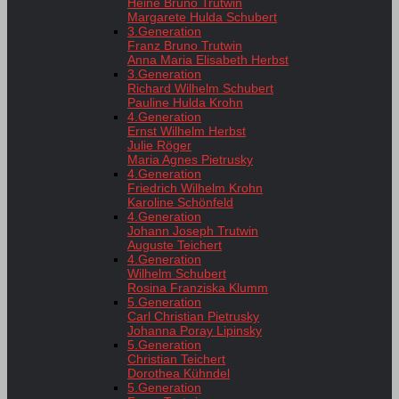
Heine Bruno Trutwin
Margarete Hulda Schubert
3.Generation
Franz Bruno Trutwin
Anna Maria Elisabeth Herbst
3.Generation
Richard Wilhelm Schubert
Pauline Hulda Krohn
4.Generation
Ernst Wilhelm Herbst
Julie Röger
Maria Agnes Pietrusky
4.Generation
Friedrich Wilhelm Krohn
Karoline Schönfeld
4.Generation
Johann Joseph Trutwin
Auguste Teichert
4.Generation
Wilhelm Schubert
Rosina Franziska Klumm
5.Generation
Carl Christian Pietrusky
Johanna Poray Lipinsky
5.Generation
Christian Teichert
Dorothea Kühndel
5.Generation