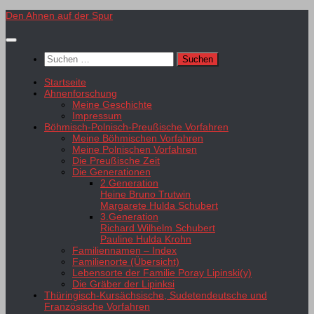
Zum
Den Ahnen auf der Spur
Inhalt
springen
Suchen
nach:
Startseite
Ahnenforschung
Meine Geschichte
Impressum
Böhmisch-Polnisch-Preußische Vorfahren
Meine Böhmischen Vorfahren
Meine Polnischen Vorfahren
Die Preußische Zeit
Die Generationen
2.Generation
Heine Bruno Trutwin
Margarete Hulda Schubert
3.Generation
Richard Wilhelm Schubert
Pauline Hulda Krohn
Familiennamen – Index
Familienorte (Übersicht)
Lebensorte der Familie Poray Lipinski(y)
Die Gräber der Lipinksi
Thüringisch-Kursächsische, Sudetendeutsche und
Französische Vorfahren