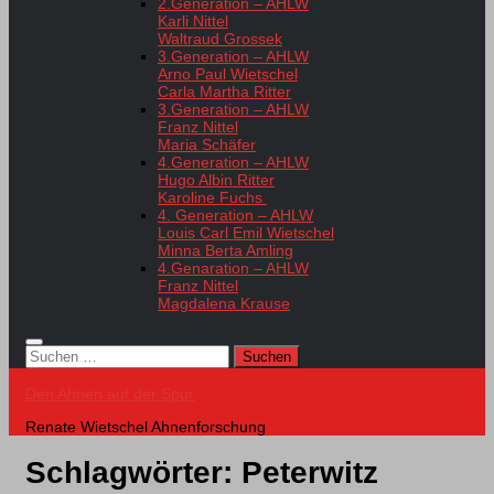
2.Generation – AHLW
Karli Nittel
Waltraud Grossek
3.Generation – AHLW
Arno Paul Wietschel
Carla Martha Ritter
3.Generation – AHLW
Franz Nittel
Maria Schäfer
4.Generation – AHLW
Hugo Albin Ritter
Karoline Fuchs
4. Generation – AHLW
Louis Carl Emil Wietschel
Minna Berta Amling
4.Genaration – AHLW
Franz Nittel
Magdalena Krause
Suchen
nach:
Den Ahnen auf der Spur
Renate Wietschel Ahnenforschung
Schlagwörter:
Peterwitz