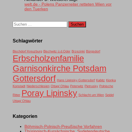
welt.de - Polens Panzerreiter retteten Wien vor
den Tuerken
Suchen
nach:
Schlagwörter
Bischdorf Kreuzburg
Bischwitz ü.d.Oder
Brzezinki
Bürgsdorf
Erbscholzenfamilie
Garnisonkirche Potsdam
Gottersdorf
Hans Lipinsky-Gottersdorf
Kabitz
Kionka
Konstadt
Niederschlesien
Ottag/ Ohlau
Peterwitz
Pietrusky
Polnische
Poray Lipinsky
Ritter
Schlacht um Wien
Seidel
Uttag/ Ohlau
Kategorien
Böhmisch-Polnisch-Preußische Vorfahren
Thüringisch-Kursächsische, Sudetendeutsche,