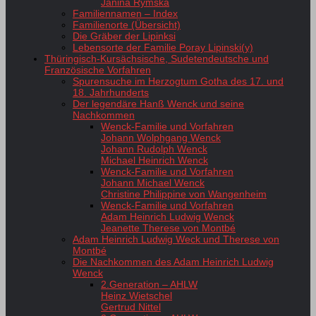
Janina Rymska
Familiennamen – Index
Familienorte (Übersicht)
Die Gräber der Lipinksi
Lebensorte der Familie Poray Lipinski(y)
Thüringisch-Kursächsische, Sudetendeutsche und
Französische Vorfahren
Spurensuche im Herzogtum Gotha des 17. und
18. Jahrhunderts
Der legendäre Hanß Wenck und seine
Nachkommen
Wenck-Familie und Vorfahren
Johann Wolphgang Wenck
Johann Rudolph Wenck
Michael Heinrich Wenck
Wenck-Familie und Vorfahren
Johann Michael Wenck
Christine Philippine von Wangenheim
Wenck-Familie und Vorfahren
Adam Heinrich Ludwig Wenck
Jeanette Therese von Montbé
Adam Heinrich Ludwig Weck und Therese von
Montbé
Die Nachkommen des Adam Heinrich Ludwig
Wenck
2.Generation – AHLW
Heinz Wietschel
Gertrud Nittel