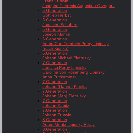
Franz Trutwin
Josepha Theresia Augustina Grzegorz
5.Generation
Gottlieb Herbst
5.Generation
Joachim Schubert
5.Generation
Joseph Klumm
6.Generation
Adam Carl Friedrich Poray Lipinsky
(nach Kionka)
6.Generation
Johann Michael Pietrusky
7.Generation
Jan Jirzi Poray Lipinsky
Carolina von Rosenberg Lipinsky
Anna Puttkammer
7.Generation
Johann (Hanns) Kionka
7.Generation
Johann (Jan) Pietrusky
7.Generation
Johann Kabitz
7.Generation
Johann Trutwin
8.Generation
Adam Moritz Lipinsky Poray
8.Generation