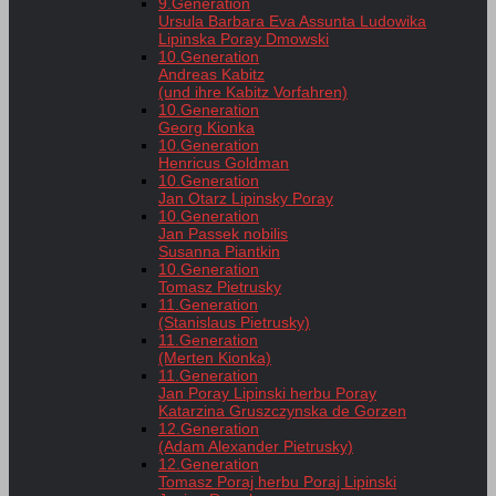
9.Generation
Ursula Barbara Eva Assunta Ludowika
Lipinska Poray Dmowski
10.Generation
Andreas Kabitz
(und ihre Kabitz Vorfahren)
10.Generation
Georg Kionka
10.Generation
Henricus Goldman
10.Generation
Jan Otarz Lipinsky Poray
10.Generation
Jan Passek nobilis
Susanna Piantkin
10.Generation
Tomasz Pietrusky
11.Generation
(Stanislaus Pietrusky)
11.Generation
(Merten Kionka)
11.Generation
Jan Poray Lipinski herbu Poray
Katarzina Gruszczynska de Gorzen
12.Generation
(Adam Alexander Pietrusky)
12.Generation
Tomasz Poraj herbu Poraj Lipinski