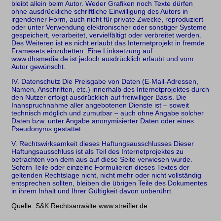
bleibt allein beim Autor. Weder Grafiken noch Texte dürfen
ohne ausdrückliche schriftliche Einwilligung des Autors in
irgendeiner Form, auch nicht für private Zwecke, reproduziert
oder unter Verwendung elektronischer oder sonstiger Systeme
gespeichert, verarbeitet, vervielfältigt oder verbreitet werden.
Des Weiteren ist es nicht erlaubt das Internetprojekt in fremde
Framesets einzubetten. Eine Linksetzung auf
www.dhsmedia.de ist jedoch ausdrücklich erlaubt und vom
Autor gewünscht.
IV. Datenschutz Die Preisgabe von Daten (E-Mail-Adressen,
Namen, Anschriften, etc.) innerhalb des Internetprojektes durch
den Nutzer erfolgt ausdrücklich auf freiwilliger Basis. Die
Inanspruchnahme aller angebotenen Dienste ist – soweit
technisch möglich und zumutbar – auch ohne Angabe solcher
Daten bzw. unter Angabe anonymisierter Daten oder eines
Pseudonyms gestattet.
V. Rechtswirksamkeit dieses Haftungsausschlusses Dieser
Haftungsausschluss ist als Teil des Internetprojektes zu
betrachten von dem aus auf diese Seite verwiesen wurde.
Sofern Teile oder einzelne Formulieren dieses Textes der
geltenden Rechtslage nicht, nicht mehr oder nicht vollständig
entsprechen sollten, bleiben die übrigen Teile des Dokumentes
in ihrem Inhalt und Ihrer Gültigkeit davon unberührt.
Quelle: S&K Rechtsanwälte www.streifler.de