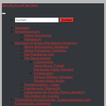
Zum
Den Ahnen auf der Spur
Inhalt
springen
Suchen
nach:
Startseite
Ahnenforschung
Meine Geschichte
Impressum
Böhmisch-Polnisch-Preußische Vorfahren
Meine Böhmischen Vorfahren
Meine Polnischen Vorfahren
Die Preußische Zeit
Die Generationen
2.Generation
Heine Bruno Trutwin
Margarete Hulda Schubert
3.Generation
Richard Wilhelm Schubert
Pauline Hulda Krohn
Familiennamen – Index
Familienorte (Übersicht)
Lebensorte der Familie Poray Lipinski(y)
Die Gräber der Lipinksi
Thüringisch-Kursächsische, Sudetendeutsche und
Französische Vorfahren