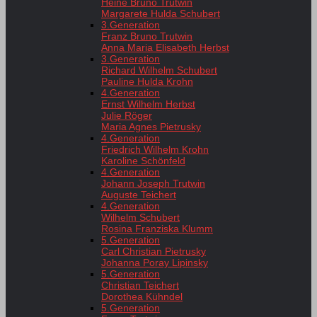
Heine Bruno Trutwin
Margarete Hulda Schubert
3.Generation
Franz Bruno Trutwin
Anna Maria Elisabeth Herbst
3.Generation
Richard Wilhelm Schubert
Pauline Hulda Krohn
4.Generation
Ernst Wilhelm Herbst
Julie Röger
Maria Agnes Pietrusky
4.Generation
Friedrich Wilhelm Krohn
Karoline Schönfeld
4.Generation
Johann Joseph Trutwin
Auguste Teichert
4.Generation
Wilhelm Schubert
Rosina Franziska Klumm
5.Generation
Carl Christian Pietrusky
Johanna Poray Lipinsky
5.Generation
Christian Teichert
Dorothea Kühndel
5.Generation