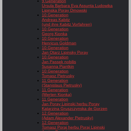
9.Generation
Ursula Barbara Eva Assunta Ludowika
Lipinska Poray Dmowski
10.Generation
Andreas Kabitz
(und ihre Kabitz Vorfahren)
10.Generation
Georg Kionka
10.Generation
Henricus Goldman
10.Generation
Jan Otarz Lipinsky Poray
10.Generation
Jan Passek nobilis
Susanna Piantkin
10.Generation
Tomasz Pietrusky
11.Generation
(Stanislaus Pietrusky)
11.Generation
(Merten Kionka)
11.Generation
Jan Poray Lipinski herbu Poray
Katarzina Gruszczynska de Gorzen
12.Generation
(Adam Alexander Pietrusky)
12.Generation
Tomasz Poraj herbu Poraj Lipinski