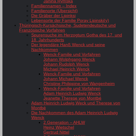
Janina Rymska
Familiennamen – Index
Familienorte (Übersicht)
Die Gräber der Lipinksi
Lebensorte der Familie Poray Lipinski(y)
Thüringisch-Kursächsische, Sudetendeutsche und
Französische Vorfahren
Spurensuche im Herzogtum Gotha des 17. und
18. Jahrhunderts
Der legendäre Hanß Wenck und seine
Nachkommen
Wenck-Familie und Vorfahren
Johann Wolphgang Wenck
Johann Rudolph Wenck
Michael Heinrich Wenck
Wenck-Familie und Vorfahren
Johann Michael Wenck
Christine Philippine von Wangenheim
Wenck-Familie und Vorfahren
Adam Heinrich Ludwig Wenck
Jeanette Therese von Montbé
Adam Heinrich Ludwig Weck und Therese von
Montbé
Die Nachkommen des Adam Heinrich Ludwig
Wenck
2.Generation – AHLW
Heinz Wietschel
Gertrud Nittel