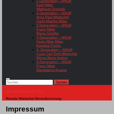
2.Generation – AHLW
Karli Nittel
Waltraud Grossek
3.Generation – AHLW
Arno Paul Wietschel
Carla Martha Ritter
3.Generation – AHLW
Franz Nittel
Maria Schäfer
4.Generation – AHLW
Hugo Albin Ritter
Karoline Fuchs
4. Generation – AHLW
Louis Carl Emil Wietschel
Minna Berta Amling
4.Genaration – AHLW
Franz Nittel
Magdalena Krause
Suchen
nach:
Den Ahnen auf der Spur
Renate Wietschel Ahnenforschung
Impressum