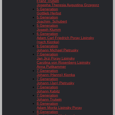
Franz Trutwin
Josepha Theresia Augustina Grzegorz
5.Generation
Gottlieb Herbst
5.Generation
Joachim Schubert
5.Generation
Joseph Klumm
6.Generation
Adam Carl Friedrich Poray Lipinsky
(nach Kionka)
6.Generation
Johann Michael Pietrusky
7.Generation
Jan Jirzi Poray Lipinsky
Carolina von Rosenberg Lipinsky
Anna Puttkammer
7.Generation
Johann (Hanns) Kionka
7.Generation
Johann (Jan) Pietrusky
7.Generation
Johann Kabitz
7.Generation
Johann Trutwin
8.Generation
Adam Moritz Lipinsky Poray
8.Generation