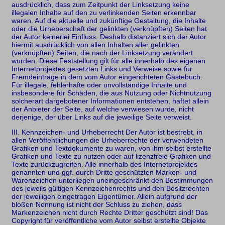
ausdrücklich, dass zum Zeitpunkt der Linksetzung keine
illegalen Inhalte auf den zu verlinkenden Seiten erkennbar
waren. Auf die aktuelle und zukünftige Gestaltung, die Inhalte
oder die Urheberschaft der gelinkten (verknüpften) Seiten hat
der Autor keinerlei Einfluss. Deshalb distanziert sich der Autor
hiermit ausdrücklich von allen Inhalten aller gelinkten
(verknüpften) Seiten, die nach der Linksetzung verändert
wurden. Diese Feststellung gilt für alle innerhalb des eigenen
Internetprojektes gesetzten Links und Verweise sowie für
Fremdeinträge in dem vom Autor eingerichteten Gästebuch.
Für illegale, fehlerhafte oder unvollständige Inhalte und
insbesondere für Schäden, die aus Nutzung oder Nichtnutzung
solcherart dargebotener Informationen entstehen, haftet allein
der Anbieter der Seite, auf welche verwiesen wurde, nicht
derjenige, der über Links auf die jeweilige Seite verweist.
III. Kennzeichen- und Urheberrecht Der Autor ist bestrebt, in
allen Veröffentlichungen die Urheberrechte der verwendeten
Grafiken und Textdokumente zu waren, von ihm selbst erstellte
Grafiken und Texte zu nutzen oder auf lizenzfreie Grafiken und
Texte zurückzugreifen. Alle innerhalb des Internetprojektes
genannten und ggf. durch Dritte geschützten Marken- und
Warenzeichen unterliegen uneingeschränkt den Bestimmungen
des jeweils gültigen Kennzeichenrechts und den Besitzrechten
der jeweiligen eingetragen Eigentümer. Allein aufgrund der
bloßen Nennung ist nicht der Schluss zu ziehen, dass
Markenzeichen nicht durch Rechte Dritter geschützt sind! Das
Copyright für veröffentliche vom Autor selbst erstellte Objekte