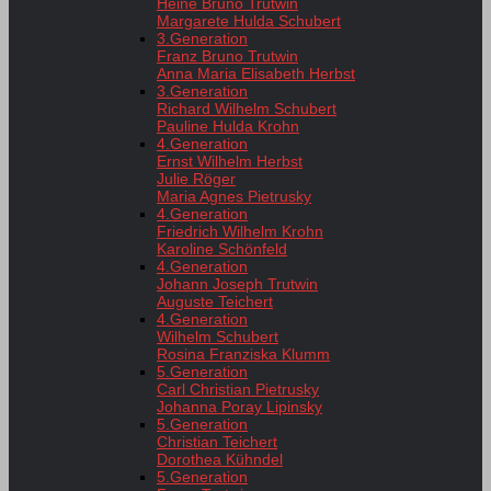
Heine Bruno Trutwin
Margarete Hulda Schubert
3.Generation
Franz Bruno Trutwin
Anna Maria Elisabeth Herbst
3.Generation
Richard Wilhelm Schubert
Pauline Hulda Krohn
4.Generation
Ernst Wilhelm Herbst
Julie Röger
Maria Agnes Pietrusky
4.Generation
Friedrich Wilhelm Krohn
Karoline Schönfeld
4.Generation
Johann Joseph Trutwin
Auguste Teichert
4.Generation
Wilhelm Schubert
Rosina Franziska Klumm
5.Generation
Carl Christian Pietrusky
Johanna Poray Lipinsky
5.Generation
Christian Teichert
Dorothea Kühndel
5.Generation