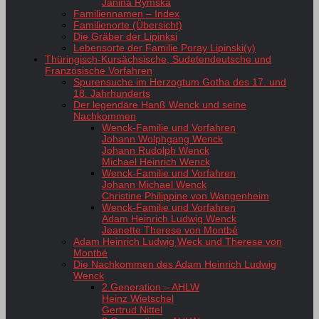
Janina Rymska
Familiennamen – Index
Familienorte (Übersicht)
Die Gräber der Lipinksi
Lebensorte der Familie Poray Lipinski(y)
Thüringisch-Kursächsische, Sudetendeutsche und
Französische Vorfahren
Spurensuche im Herzogtum Gotha des 17. und
18. Jahrhunderts
Der legendäre Hanß Wenck und seine
Nachkommen
Wenck-Familie und Vorfahren
Johann Wolphgang Wenck
Johann Rudolph Wenck
Michael Heinrich Wenck
Wenck-Familie und Vorfahren
Johann Michael Wenck
Christine Philippine von Wangenheim
Wenck-Familie und Vorfahren
Adam Heinrich Ludwig Wenck
Jeanette Therese von Montbé
Adam Heinrich Ludwig Weck und Therese von
Montbé
Die Nachkommen des Adam Heinrich Ludwig
Wenck
2.Generation – AHLW
Heinz Wietschel
Gertrud Nittel