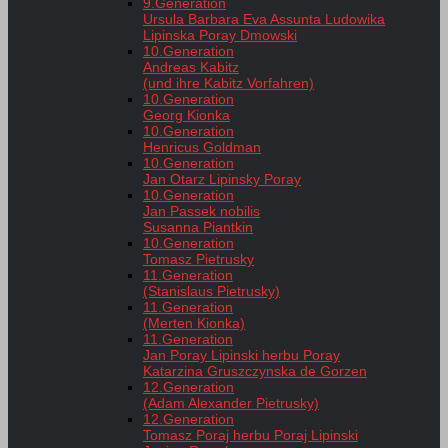
9.Generation
Ursula Barbara Eva Assunta Ludowika
Lipinska Poray Dmowski
10.Generation
Andreas Kabitz
(und ihre Kabitz Vorfahren)
10.Generation
Georg Kionka
10.Generation
Henricus Goldman
10.Generation
Jan Otarz Lipinsky Poray
10.Generation
Jan Passek nobilis
Susanna Piantkin
10.Generation
Tomasz Pietrusky
11.Generation
(Stanislaus Pietrusky)
11.Generation
(Merten Kionka)
11.Generation
Jan Poray Lipinski herbu Poray
Katarzina Gruszczynska de Gorzen
12.Generation
(Adam Alexander Pietrusky)
12.Generation
Tomasz Poraj herbu Poraj Lipinski