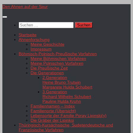
Zum
Den Ahnen auf der Spur
Inhalt
springen
Suchen
nach:
Startseite
Ahnenforschung
Meine Geschichte
Impressum
Böhmisch-Polnisch-Preußische Vorfahren
Meine Böhmischen Vorfahren
Meine Polnischen Vorfahren
Die Preußische Zeit
Die Generationen
2.Generation
Heine Bruno Trutwin
Margarete Hulda Schubert
3.Generation
Richard Wilhelm Schubert
Pauline Hulda Krohn
Familiennamen – Index
Familienorte (Übersicht)
Lebensorte der Familie Poray Lipinski(y)
Die Gräber der Lipinksi
Thüringisch-Kursächsische, Sudetendeutsche und
Französische Vorfahren