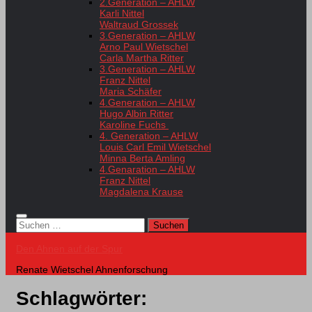
2.Generation – AHLW
Karli Nittel
Waltraud Grossek
3.Generation – AHLW
Arno Paul Wietschel
Carla Martha Ritter
3.Generation – AHLW
Franz Nittel
Maria Schäfer
4.Generation – AHLW
Hugo Albin Ritter
Karoline Fuchs
4. Generation – AHLW
Louis Carl Emil Wietschel
Minna Berta Amling
4.Genaration – AHLW
Franz Nittel
Magdalena Krause
Suchen
nach:
Den Ahnen auf der Spur
Renate Wietschel Ahnenforschung
Schlagwörter: