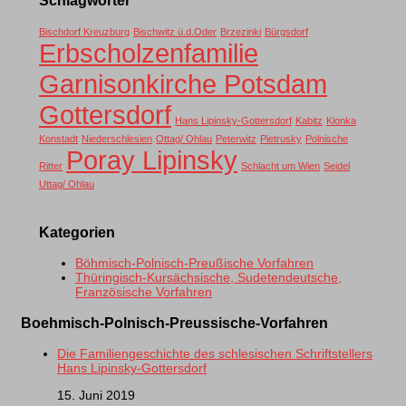
Bischdorf Kreuzburg
Bischwitz ü.d.Oder
Brzezinki
Bürgsdorf
Erbscholzenfamilie
Garnisonkirche Potsdam
Gottersdorf
Hans Lipinsky-Gottersdorf
Kabitz
Kionka
Konstadt
Niederschlesien
Ottag/ Ohlau
Peterwitz
Pietrusky
Polnische
Poray Lipinsky
Ritter
Schlacht um Wien
Seidel
Uttag/ Ohlau
Kategorien
Böhmisch-Polnisch-Preußische Vorfahren
Thüringisch-Kursächsische, Sudetendeutsche,
Französische Vorfahren
Boehmisch-Polnisch-Preussische-Vorfahren
Die Familiengeschichte des schlesischen Schriftstellers
Hans Lipinsky-Gottersdorf
15. Juni 2019