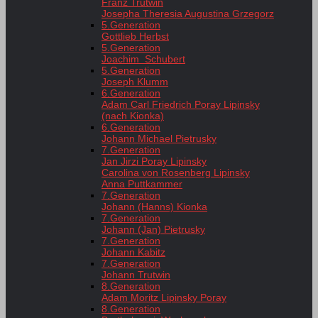
Franz Trutwin
Josepha Theresia Augustina Grzegorz
5.Generation
Gottlieb Herbst
5.Generation
Joachim Schubert
5.Generation
Joseph Klumm
6.Generation
Adam Carl Friedrich Poray Lipinsky
(nach Kionka)
6.Generation
Johann Michael Pietrusky
7.Generation
Jan Jirzi Poray Lipinsky
Carolina von Rosenberg Lipinsky
Anna Puttkammer
7.Generation
Johann (Hanns) Kionka
7.Generation
Johann (Jan) Pietrusky
7.Generation
Johann Kabitz
7.Generation
Johann Trutwin
8.Generation
Adam Moritz Lipinsky Poray
8.Generation