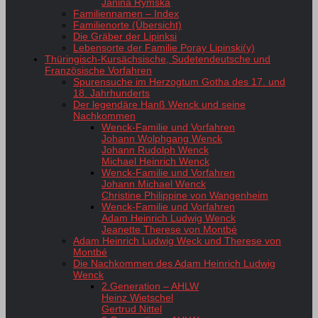
Janina Rymska
Familiennamen – Index
Familienorte (Übersicht)
Die Gräber der Lipinksi
Lebensorte der Familie Poray Lipinski(y)
Thüringisch-Kursächsische, Sudetendeutsche und
Französische Vorfahren
Spurensuche im Herzogtum Gotha des 17. und
18. Jahrhunderts
Der legendäre Hanß Wenck und seine
Nachkommen
Wenck-Familie und Vorfahren
Johann Wolphgang Wenck
Johann Rudolph Wenck
Michael Heinrich Wenck
Wenck-Familie und Vorfahren
Johann Michael Wenck
Christine Philippine von Wangenheim
Wenck-Familie und Vorfahren
Adam Heinrich Ludwig Wenck
Jeanette Therese von Montbé
Adam Heinrich Ludwig Weck und Therese von
Montbé
Die Nachkommen des Adam Heinrich Ludwig
Wenck
2.Generation – AHLW
Heinz Wietschel
Gertrud Nittel