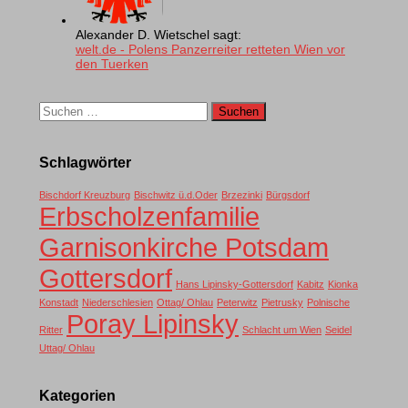
Alexander D. Wietschel sagt:
welt.de - Polens Panzerreiter retteten Wien vor
den Tuerken
Suchen
nach:
Schlagwörter
Bischdorf Kreuzburg
Bischwitz ü.d.Oder
Brzezinki
Bürgsdorf
Erbscholzenfamilie
Garnisonkirche Potsdam
Gottersdorf
Hans Lipinsky-Gottersdorf
Kabitz
Kionka
Konstadt
Niederschlesien
Ottag/ Ohlau
Peterwitz
Pietrusky
Polnische
Poray Lipinsky
Ritter
Schlacht um Wien
Seidel
Uttag/ Ohlau
Kategorien