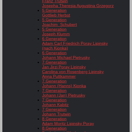
Franz Trutwin
Josepha Theresia Augustina Grzegorz
5.Generation
Gottlieb Herbst
5.Generation
Joachim Schubert
5.Generation
Joseph Klumm
6.Generation
Adam Carl Friedrich Poray Lipinsky
(nach Kionka)
6.Generation
Johann Michael Pietrusky
7.Generation
Jan Jirzi Poray Lipinsky
Carolina von Rosenberg Lipinsky
Anna Puttkammer
7.Generation
Johann (Hanns) Kionka
7.Generation
Johann (Jan) Pietrusky
7.Generation
Johann Kabitz
7.Generation
Johann Trutwin
8.Generation
Adam Moritz Lipinsky Poray
8.Generation