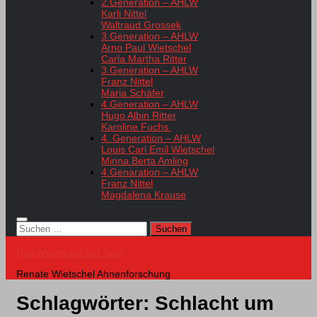
2.Generation – AHLW
Karli Nittel
Waltraud Grossek
3.Generation – AHLW
Arno Paul Wietschel
Carla Martha Ritter
3.Generation – AHLW
Franz Nittel
Maria Schäfer
4.Generation – AHLW
Hugo Albin Ritter
Karoline Fuchs
4. Generation – AHLW
Louis Carl Emil Wietschel
Minna Berta Amling
4.Genaration – AHLW
Franz Nittel
Magdalena Krause
Suchen
nach:
Den Ahnen auf der Spur
Renate Wietschel Ahnenforschung
Schlagwörter:
Schlacht um