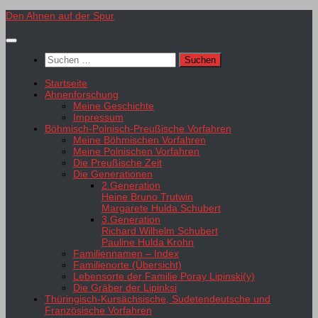
Zum
Den Ahnen auf der Spur
Inhalt
springen
Suchen
nach:
Startseite
Ahnenforschung
Meine Geschichte
Impressum
Böhmisch-Polnisch-Preußische Vorfahren
Meine Böhmischen Vorfahren
Meine Polnischen Vorfahren
Die Preußische Zeit
Die Generationen
2.Generation
Heine Bruno Trutwin
Margarete Hulda Schubert
3.Generation
Richard Wilhelm Schubert
Pauline Hulda Krohn
Familiennamen – Index
Familienorte (Übersicht)
Lebensorte der Familie Poray Lipinski(y)
Die Gräber der Lipinksi
Thüringisch-Kursächsische, Sudetendeutsche und
Französische Vorfahren