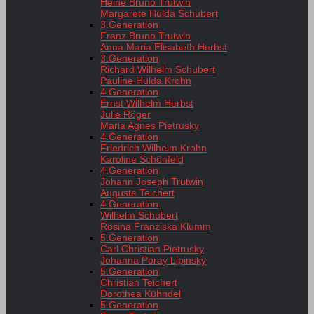
Heine Bruno Trutwin
Margarete Hulda Schubert
3.Generation
Franz Bruno Trutwin
Anna Maria Elisabeth Herbst
3.Generation
Richard Wilhelm Schubert
Pauline Hulda Krohn
4.Generation
Ernst Wilhelm Herbst
Julie Röger
Maria Agnes Pietrusky
4.Generation
Friedrich Wilhelm Krohn
Karoline Schönfeld
4.Generation
Johann Joseph Trutwin
Auguste Teichert
4.Generation
Wilhelm Schubert
Rosina Franziska Klumm
5.Generation
Carl Christian Pietrusky
Johanna Poray Lipinsky
5.Generation
Christian Teichert
Dorothea Kühndel
5.Generation