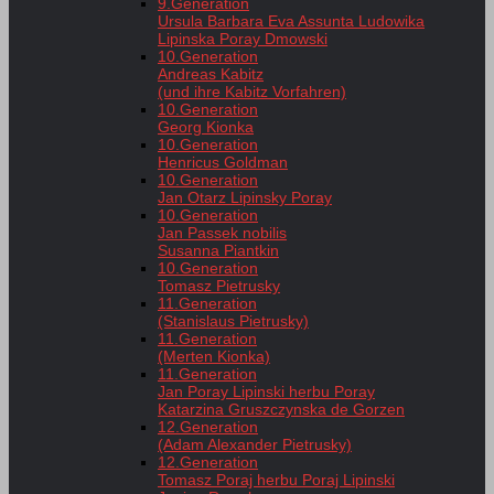
9.Generation
Ursula Barbara Eva Assunta Ludowika
Lipinska Poray Dmowski
10.Generation
Andreas Kabitz
(und ihre Kabitz Vorfahren)
10.Generation
Georg Kionka
10.Generation
Henricus Goldman
10.Generation
Jan Otarz Lipinsky Poray
10.Generation
Jan Passek nobilis
Susanna Piantkin
10.Generation
Tomasz Pietrusky
11.Generation
(Stanislaus Pietrusky)
11.Generation
(Merten Kionka)
11.Generation
Jan Poray Lipinski herbu Poray
Katarzina Gruszczynska de Gorzen
12.Generation
(Adam Alexander Pietrusky)
12.Generation
Tomasz Poraj herbu Poraj Lipinski