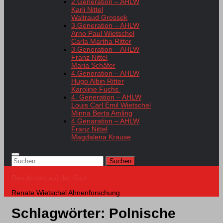
2.Generation – AHLW
Karli Nittel
Waltraud Grossek
3.Generation – AHLW
Arno Paul Wietschel
Carla Martha Ritter
3.Generation – AHLW
Franz Nittel
Maria Schäfer
4.Generation – AHLW
Hugo Albin Ritter
Karoline Fuchs
4. Generation – AHLW
Louis Carl Emil Wietschel
Minna Berta Amling
4.Genaration – AHLW
Franz Nittel
Magdalena Krause
Suchen
nach:
Den Ahnen auf der Spur
Renate Wietschel Ahnenforschung
Schlagwörter:
Polnische