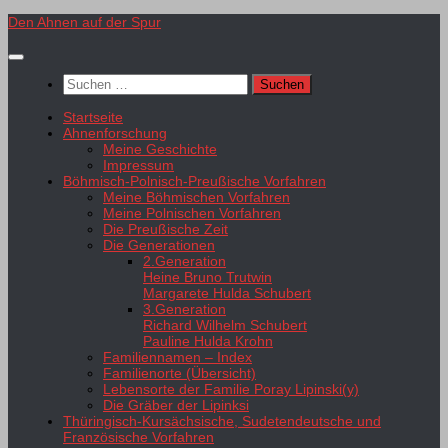
Zum
Den Ahnen auf der Spur
Inhalt
springen
Suchen
nach:
Startseite
Ahnenforschung
Meine Geschichte
Impressum
Böhmisch-Polnisch-Preußische Vorfahren
Meine Böhmischen Vorfahren
Meine Polnischen Vorfahren
Die Preußische Zeit
Die Generationen
2.Generation
Heine Bruno Trutwin
Margarete Hulda Schubert
3.Generation
Richard Wilhelm Schubert
Pauline Hulda Krohn
Familiennamen – Index
Familienorte (Übersicht)
Lebensorte der Familie Poray Lipinski(y)
Die Gräber der Lipinksi
Thüringisch-Kursächsische, Sudetendeutsche und
Französische Vorfahren