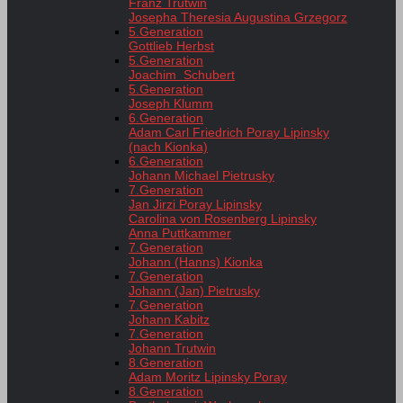
Franz Trutwin
Josepha Theresia Augustina Grzegorz
5.Generation
Gottlieb Herbst
5.Generation
Joachim Schubert
5.Generation
Joseph Klumm
6.Generation
Adam Carl Friedrich Poray Lipinsky
(nach Kionka)
6.Generation
Johann Michael Pietrusky
7.Generation
Jan Jirzi Poray Lipinsky
Carolina von Rosenberg Lipinsky
Anna Puttkammer
7.Generation
Johann (Hanns) Kionka
7.Generation
Johann (Jan) Pietrusky
7.Generation
Johann Kabitz
7.Generation
Johann Trutwin
8.Generation
Adam Moritz Lipinsky Poray
8.Generation