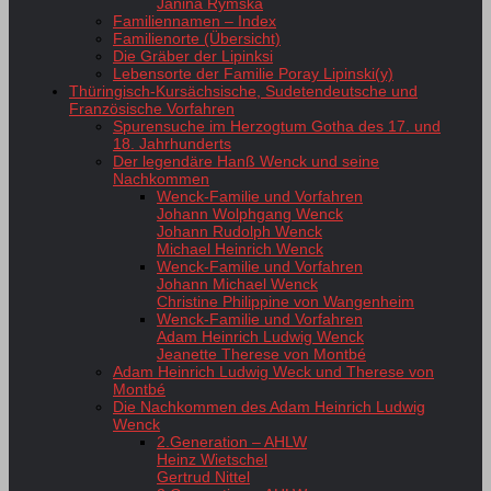
Janina Rymska
Familiennamen – Index
Familienorte (Übersicht)
Die Gräber der Lipinksi
Lebensorte der Familie Poray Lipinski(y)
Thüringisch-Kursächsische, Sudetendeutsche und
Französische Vorfahren
Spurensuche im Herzogtum Gotha des 17. und
18. Jahrhunderts
Der legendäre Hanß Wenck und seine
Nachkommen
Wenck-Familie und Vorfahren
Johann Wolphgang Wenck
Johann Rudolph Wenck
Michael Heinrich Wenck
Wenck-Familie und Vorfahren
Johann Michael Wenck
Christine Philippine von Wangenheim
Wenck-Familie und Vorfahren
Adam Heinrich Ludwig Wenck
Jeanette Therese von Montbé
Adam Heinrich Ludwig Weck und Therese von
Montbé
Die Nachkommen des Adam Heinrich Ludwig
Wenck
2.Generation – AHLW
Heinz Wietschel
Gertrud Nittel