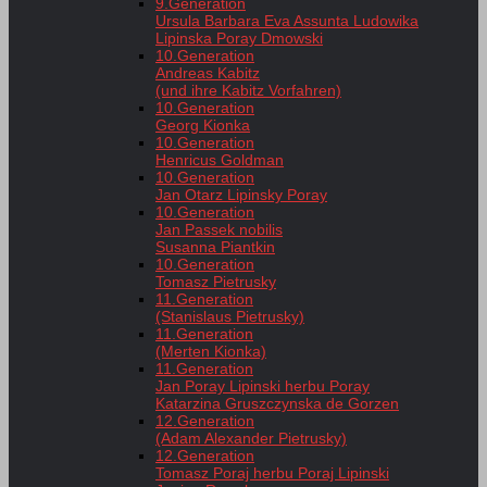
9.Generation
Ursula Barbara Eva Assunta Ludowika
Lipinska Poray Dmowski
10.Generation
Andreas Kabitz
(und ihre Kabitz Vorfahren)
10.Generation
Georg Kionka
10.Generation
Henricus Goldman
10.Generation
Jan Otarz Lipinsky Poray
10.Generation
Jan Passek nobilis
Susanna Piantkin
10.Generation
Tomasz Pietrusky
11.Generation
(Stanislaus Pietrusky)
11.Generation
(Merten Kionka)
11.Generation
Jan Poray Lipinski herbu Poray
Katarzina Gruszczynska de Gorzen
12.Generation
(Adam Alexander Pietrusky)
12.Generation
Tomasz Poraj herbu Poraj Lipinski