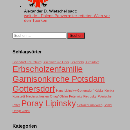
Alexander D. Wietschel sagt:
welt.de - Polens Panzerreiter retteten Wien vor
den Tuerken
Suchen
nach:
Schlagwörter
Bischdorf Kreuzburg
Bischwitz ü.d.Oder
Brzezinki
Bürgsdorf
Erbscholzenfamilie
Garnisonkirche Potsdam
Gottersdorf
Hans Lipinsky-Gottersdorf
Kabitz
Kionka
Konstadt
Niederschlesien
Ottag/ Ohlau
Peterwitz
Pietrusky
Polnische
Poray Lipinsky
Ritter
Schlacht um Wien
Seidel
Uttag/ Ohlau
Kategorien